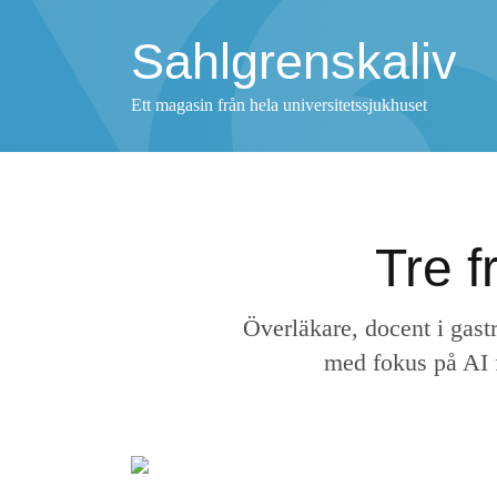
Sahlgrenskaliv
Ett magasin från hela universitetssjukhuset
Tre f
Överläkare, docent i gast
med fokus på AI f