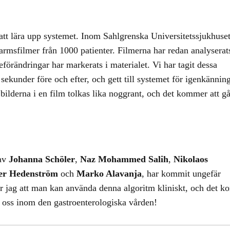
att lära upp systemet. Inom Sahlgrenska Universitetssjukhuset
armsfilmer från 1000 patienter. Filmerna har redan analyserat
örändringar har markerats i materialet. Vi har tagit dessa
sekunder före och efter, och gett till systemet för igenkännin
bilderna i en film tolkas lika noggrant, och det kommer att g
av
Johanna Schöler
,
Naz Mohammed Salih
,
Nikolaos
er Hedenström
och
Marko Alavanja
, har kommit ungefär
ror jag att man kan använda denna algoritm kliniskt, och det 
för oss inom den gastroenterologiska vården!