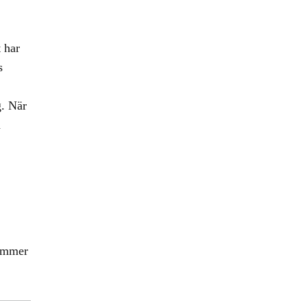
 har
s
g. När
å
kommer