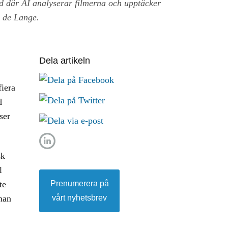
d där AI analyserar filmerna och upptäcker
a de Lange.
Dela artikeln
iera
d
ser
sk
l
Prenumerera på
te
vårt nyhetsbrev
 man