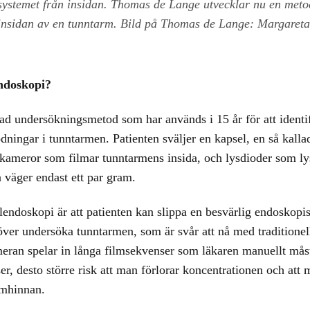
systemet från insidan. Thomas de Lange utvecklar nu en meto
ar insidan av en tunntarm. Bild på Thomas de Lange: Margaret
endoskopi?
d undersökningsmetod som har används i 15 år för att identif
ningar i tunntarmen. Patienten sväljer en kapsel, en så kalla
a kameror som filmar tunntarmens insida, och lysdioder som ly
 väger endast ett par gram.
endoskopi är att patienten kan slippa en besvärlig endoskopi
över undersöka tunntarmen, som är svår att nå med traditionel
eran spelar in långa filmsekvenser som läkaren manuellt mås
er, desto större risk att man förlorar koncentrationen och att
slemhinnan.