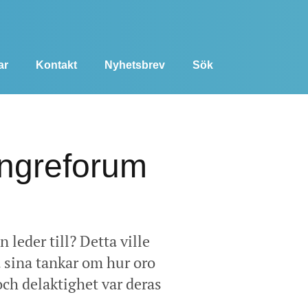
ar
Kontakt
Nyhetsbrev
Sök
Yngreforum
leder till? Detta ville
a sina tankar om hur oro
ch delaktighet var deras