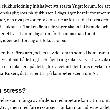
sjukhusledning initiativet att starta Yngreforum, för att
nskaplig röst på sjukhuset. I dagsläget består forumet a
r, och nya personer tas in varje år för att diskutera och 
å sjukhuset. Tanken är att de yngre ska få inflytande och
der ett visst antal dagar om året träffas man för att
 idéer och förslag att fokusera på.
ember förra året, och ett av de teman som vi kom fram til
 vi jobbat både högt och lågt kring saker vi tyckt var vikti
sa och fokusera på detta, för vi vet att det finns mycket o
a Rosén
, data scientist på kompetenscentrum AI.
h stress?
velse som många av vårdens medarbetare kan vittna om:
ktivt, men med färre resurser. Hur kan man adressera det