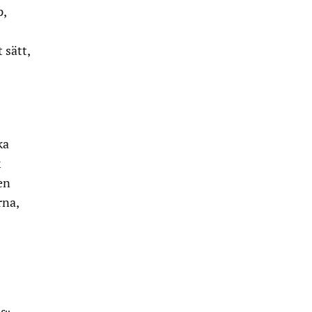
p,
 sätt,
ka
k
en
rna,