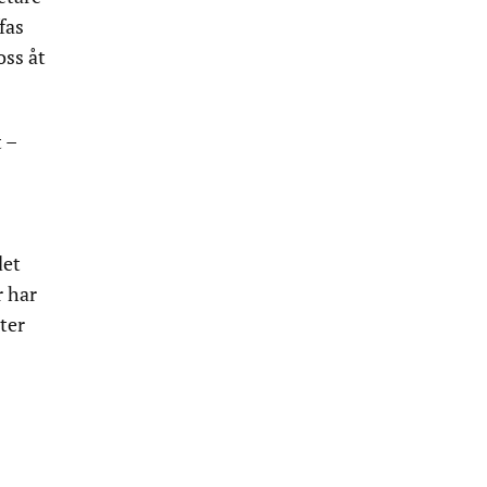
fas
oss åt
 –
det
r har
ter