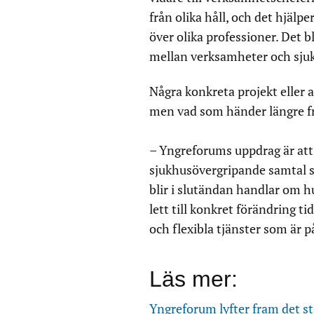
från olika håll, och det hjälpe
över olika professioner. Det b
mellan verksamheter och sju
Några konkreta projekt eller a
men vad som händer längre fra
– Yngreforums uppdrag är att
sjukhusövergripande samtal s
blir i slutändan handlar om 
lett till konkret förändring t
och flexibla tjänster som är p
Läs mer:
Yngreforum lyfter fram det st