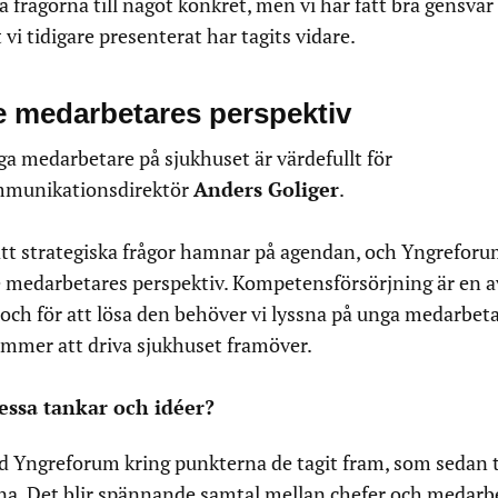
a frågorna till något konkret, men vi har fått bra gensvar 
vi tidigare presenterat har tagits vidare.
re medarbetares perspektiv
ga medarbetare på sjukhuset är värdefullt för
mmunikationsdirektör
Anders Goliger
.
ll att strategiska frågor hamnar på agendan, och Yngreforu
re medarbetares perspektiv. Kompetensförsörjning är en a
 och för att lösa den behöver vi lyssna på unga medarbeta
ommer att driva sjukhuset framöver.
essa tankar och idéer?
ed Yngreforum kring punkterna de tagit fram, som sedan t
rna. Det blir spännande samtal mellan chefer och medarb