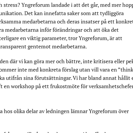
h stress? Yngreforum landade i att det går, med mer hop
nikation. Det kan innefatta saker som att tydliggöra
ksamma medarbetarna och deras insatser på ett konkret
ra medarbetarna inför förändringar och att öka det
terligare en viktig parameter, tror Yngreforum, är att
ch transparent gentemot medarbetarna.
den där vi kan göra mer och bättre, inte kritisera eller pe
kommer inte med konkreta förslag utan vill vara en ”thin
a utifrån sina förutsättningar. Vi har bland annat hållit 
t en workshop på ett frukostmöte för verksamhetschefe
na hos olika delar av ledningen lämnar Yngreforum över