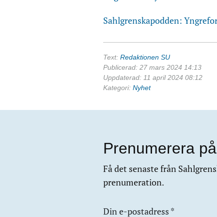
Sahlgrenskapodden: Yngrefo
Text:
Redaktionen SU
Publicerad: 27 mars 2024 14:13
Uppdaterad: 11 april 2024 08:12
Kategori:
Nyhet
Prenumerera på
Få det senaste från Sahlgrensk
prenumeration.
Din e-postadress
*