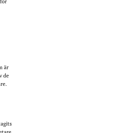
för
m är
v de
re.
agits
etare