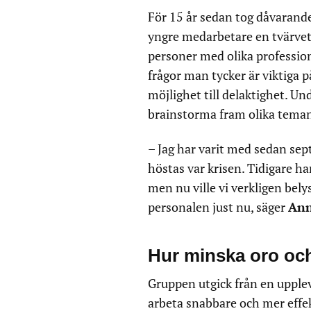
För 15 år sedan tog dåvarande 
yngre medarbetare en tvärvete
personer med olika professione
frågor man tycker är viktiga p
möjlighet till delaktighet. Un
brainstorma fram olika teman,
– Jag har varit med sedan sept
höstas var krisen. Tidigare har
men nu ville vi verkligen bely
personalen just nu, säger
Ann
Hur minska oro oc
Gruppen utgick från en upple
arbeta snabbare och mer effe