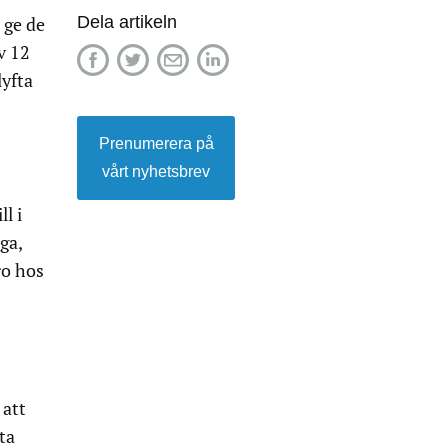
Dela artikeln
 ge de
v 12
lyfta
Prenumerera på
vårt nyhetsbrev
l i
ga,
ro hos
 att
ta