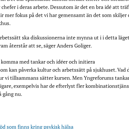
r chefer i deras arbete. Dessutom är det en bra idé att träf
lir mer fokus på det vi har gemensamt än det som skiljer 
khus.
rbetssätt ska diskussionerna inte mynna ut i i detta läget
m återstår att se, säger Anders Goliger.
 komma med tankar och idéer och initiera
om kan påverka kultur och arbetssätt på sjukhuset. Vad 
hur vi tillsammans sätter kursen. Men Yngreforums tanka
idigare, exempelvis har de efterlyst fler kombinationstjäns
å gång nu.
öd som finns kring psykisk hälsa