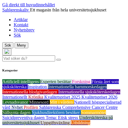
Gå direkt till huvudinnehållet
Sahlgrenskaliv
Ett magasin från hela universitetssjukhuset
Artiklar
Kontakt
Nyhetsbrev
Sök
Sök
Meny
Kategorier
Artificiell intelligens
Experten berättar
Forskning
Första året som
sjuksköterska
Inspiration
Internationella barnmorskedagen
Internationella blodgivardagen
Internationella sjuksköterskedagen
Internationellt
Krönika
Kvalitetspriset 2025
Kvalitetspriset 2026
Levnadsvanor
Minnesord
Mitt i vården
Nationell högspecialiserad
vård
Nyhet
Profilen
Sahlgrenska Comprehensive Cancer Centre
Sällsynta dagen
Sjukhusdirektören besöker
Sommarmötet
Suicidpreventiva dagen
Tema: Etisk stress
Undersköterska på
universitetssjukhuset
Uppgiftsväxling
Utbildning