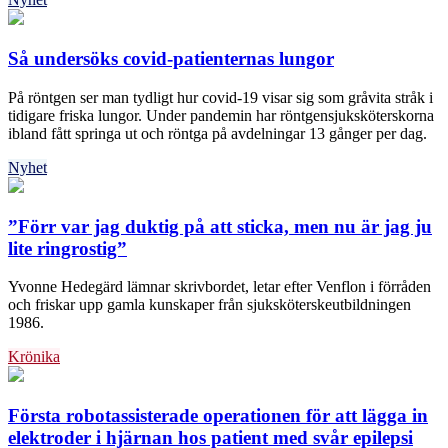
Så undersöks covid-patienternas lungor
På röntgen ser man tydligt hur covid-19 visar sig som gråvita stråk i
tidigare friska lungor. Under pandemin har röntgensjuksköterskorna
ibland fått springa ut och röntga på avdelningar 13 gånger per dag.
Nyhet
”Förr var jag duktig på att sticka, men nu är jag ju
lite ringrostig”
Yvonne Hedegärd lämnar skrivbordet, letar efter Venflon i förråden
och friskar upp gamla kunskaper från sjuksköterskeutbildningen
1986.
Krönika
Första robotassisterade operationen för att lägga in
elektroder i hjärnan hos patient med svår epilepsi