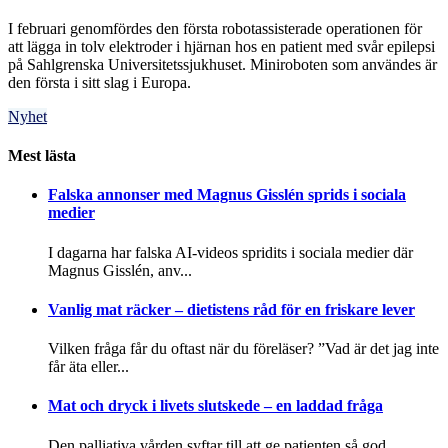
I februari genomfördes den första robotassisterade operationen för
att lägga in tolv elektroder i hjärnan hos en patient med svår epilepsi
på Sahlgrenska Universitetssjukhuset. Miniroboten som användes är
den första i sitt slag i Europa.
Nyhet
Mest lästa
Falska annonser med Magnus Gisslén sprids i sociala
medier
I dagarna har falska AI-videos spridits i sociala medier där
Magnus Gisslén, anv...
Vanlig mat räcker – dietistens råd för en friskare lever
Vilken fråga får du oftast när du föreläser? ”Vad är det jag inte
får äta eller...
Mat och dryck i livets slutskede – en laddad fråga
Den palliativa vården syftar till att ge patienten så god