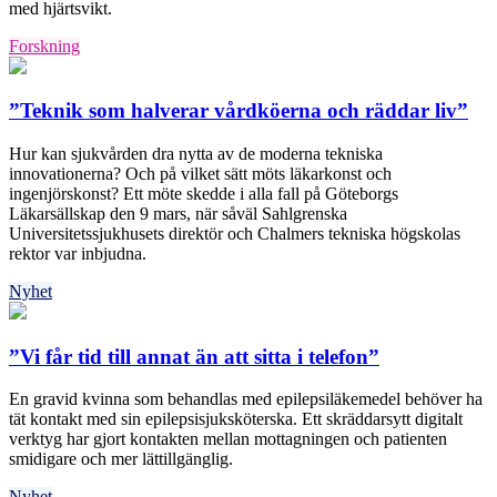
med hjärtsvikt.
Forskning
”Teknik som halverar vårdköerna och räddar liv”
Hur kan sjukvården dra nytta av de moderna tekniska
innovationerna? Och på vilket sätt möts läkarkonst och
ingenjörskonst? Ett möte skedde i alla fall på Göteborgs
Läkarsällskap den 9 mars, när såväl Sahlgrenska
Universitetssjukhusets direktör och Chalmers tekniska högskolas
rektor var inbjudna.
Nyhet
”Vi får tid till annat än att sitta i telefon”
En gravid kvinna som behandlas med epilepsiläkemedel behöver ha
tät kontakt med sin epilepsisjuksköterska. Ett skräddarsytt digitalt
verktyg har gjort kontakten mellan mottagningen och patienten
smidigare och mer lättillgänglig.
Nyhet