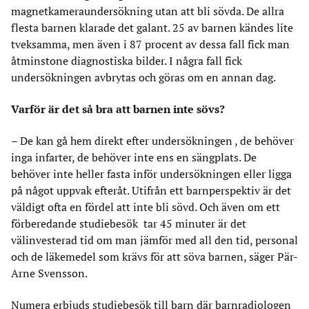
magnetkameraundersökning utan att bli sövda. De allra
flesta barnen klarade det galant. 25 av barnen kändes lite
tveksamma, men även i 87 procent av dessa fall fick man
åtminstone diagnostiska bilder. I några fall fick
undersökningen avbrytas och göras om en annan dag.
Varför är det så bra att barnen inte sövs?
– De kan gå hem direkt efter undersökningen , de behöver
inga infarter, de behöver inte ens en sängplats. De
behöver inte heller fasta inför undersökningen eller ligga
på något uppvak efteråt. Utifrån ett barnperspektiv är det
väldigt ofta en fördel att inte bli sövd. Och även om ett
förberedande studiebesök tar 45 minuter är det
välinvesterad tid om man jämför med all den tid, personal
och de läkemedel som krävs för att söva barnen, säger Pär-
Arne Svensson.
Numera erbjuds studiebesök till barn där barnradiologen