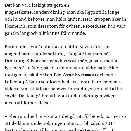
Det kan vara läskigt att göra en
magnetkameraundersökning. Man ska ligga stilla länge
och ibland behöver man hålla andan. Hela kroppen åker in
i kameran, som dessutom för oväsen. Proceduren kan vara
ganska lång och allt känns främmande.
Barn under fyra år blir nästan alltid sövda inför en
magnetkameraundersökning. Tidigare har man på
Drottning Silvias barnsjukhus sövt många barn mellan
fyra och åtta år också, och ibland ännu äldre barn. Men
röntgensjuksköterskan
Pär-Arne Svensson
och hans
kollegor på Barnradiologin hade en teori: barn som är i
åldern fyra till åtta år behöver förmodligen inte alltid bli
sövda. Det kan gå bra att göra undersökningen vaken –
med rätt förberedelser.
– Flera studier har visat att det går att förbereda barnen så
att de klarar undersökningen utan att bli sövda. 2017
bestämde vi oss, tillsammans med Lekterapin, för att