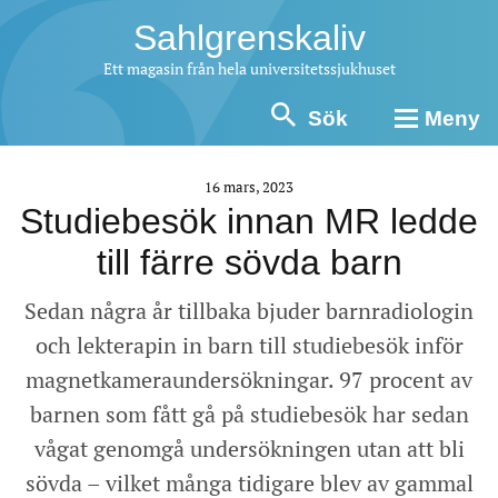
Sahlgrenskaliv
Ett magasin från hela universitetssjukhuset
Sök
Meny
16 mars, 2023
Studiebesök innan MR ledde
till färre sövda barn
Sedan några år tillbaka bjuder barnradiologin
och lekterapin in barn till studiebesök inför
magnetkameraundersökningar. 97 procent av
barnen som fått gå på studiebesök har sedan
vågat genomgå undersökningen utan att bli
sövda – vilket många tidigare blev av gammal