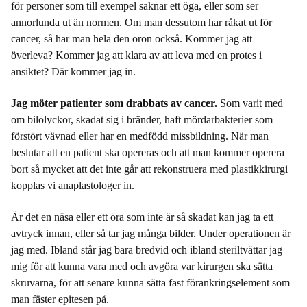
för personer som till exempel saknar ett öga, eller som ser
annorlunda ut än normen. Om man dessutom har råkat ut för
cancer, så har man hela den oron också. Kommer jag att
överleva? Kommer jag att klara av att leva med en protes i
ansiktet? Där kommer jag in.
Jag möter patienter som drabbats av cancer.
Som varit med
om bilolyckor, skadat sig i bränder, haft mördarbakterier som
förstört vävnad eller har en medfödd missbildning. När man
beslutar att en patient ska opereras och att man kommer operera
bort så mycket att det inte går att rekonstruera med plastikkirurgi
kopplas vi anaplastologer in.
Är det en näsa eller ett öra som inte är så skadat kan jag ta ett
avtryck innan, eller så tar jag många bilder. Under operationen är
jag med. Ibland står jag bara bredvid och ibland steriltvättar jag
mig för att kunna vara med och avgöra var kirurgen ska sätta
skruvarna, för att senare kunna sätta fast förankringselement som
man fäster epitesen på.