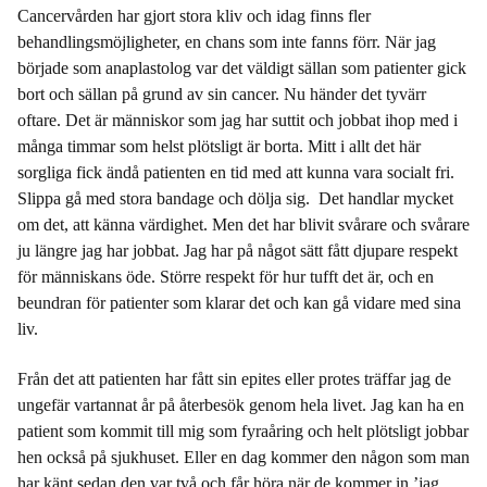
Cancervården har gjort stora kliv och idag finns fler
behandlingsmöjligheter, en chans som inte fanns förr. När jag
började som anaplastolog var det väldigt sällan som patienter gick
bort och sällan på grund av sin cancer. Nu händer det tyvärr
oftare. Det är människor som jag har suttit och jobbat ihop med i
många timmar som helst plötsligt är borta. Mitt i allt det här
sorgliga fick ändå patienten en tid med att kunna vara socialt fri.
Slippa gå med stora bandage och dölja sig. Det handlar mycket
om det, att känna värdighet. Men det har blivit svårare och svårare
ju längre jag har jobbat. Jag har på något sätt fått djupare respekt
för människans öde. Större respekt för hur tufft det är, och en
beundran för patienter som klarar det och kan gå vidare med sina
liv.
Från det att patienten har fått sin epites eller protes träffar jag de
ungefär vartannat år på återbesök genom hela livet. Jag kan ha en
patient som kommit till mig som fyraåring och helt plötsligt jobbar
hen också på sjukhuset. Eller en dag kommer den någon som man
har känt sedan den var två och får höra när de kommer in ’jag