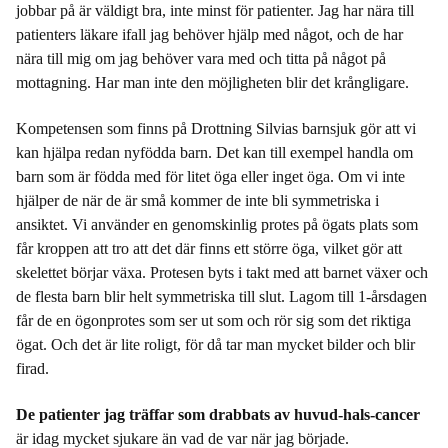
jobbar på är väldigt bra, inte minst för patienter. Jag har nära till
patienters läkare ifall jag behöver hjälp med något, och de har
nära till mig om jag behöver vara med och titta på något på
mottagning. Har man inte den möjligheten blir det krångligare.
Kompetensen som finns på Drottning Silvias barnsjuk gör att vi
kan hjälpa redan nyfödda barn. Det kan till exempel handla om
barn som är födda med för litet öga eller inget öga. Om vi inte
hjälper de när de är små kommer de inte bli symmetriska i
ansiktet. Vi använder en genomskinlig protes på ögats plats som
får kroppen att tro att det där finns ett större öga, vilket gör att
skelettet börjar växa. Protesen byts i takt med att barnet växer och
de flesta barn blir helt symmetriska till slut. Lagom till 1-årsdagen
får de en ögonprotes som ser ut som och rör sig som det riktiga
ögat. Och det är lite roligt, för då tar man mycket bilder och blir
firad.
De patienter jag träffar som drabbats av huvud-hals-cancer
är idag mycket sjukare än vad de var när jag började.