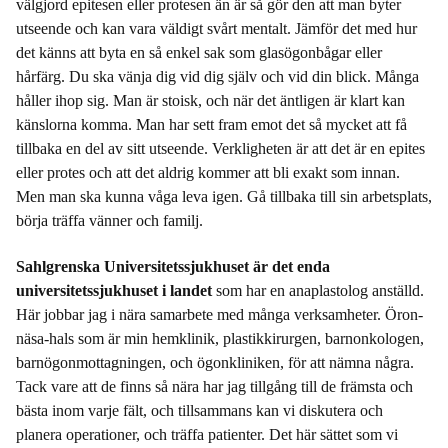
välgjord epitesen eller protesen än är så gör den att man byter
utseende och kan vara väldigt svårt mentalt. Jämför det med hur
det känns att byta en så enkel sak som glasögonbågar eller
hårfärg. Du ska vänja dig vid dig själv och vid din blick. Många
håller ihop sig. Man är stoisk, och när det äntligen är klart kan
känslorna komma. Man har sett fram emot det så mycket att få
tillbaka en del av sitt utseende. Verkligheten är att det är en epites
eller protes och att det aldrig kommer att bli exakt som innan.
Men man ska kunna våga leva igen. Gå tillbaka till sin arbetsplats,
börja träffa vänner och familj.
Sahlgrenska Universitetssjukhuset är det enda
universitetssjukhuset i landet
som har en anaplastolog anställd.
Här jobbar jag i nära samarbete med många verksamheter. Öron-
näsa-hals som är min hemklinik, plastikkirurgen, barnonkologen,
barnögonmottagningen, och ögonkliniken, för att nämna några.
Tack vare att de finns så nära har jag tillgång till de främsta och
bästa inom varje fält, och tillsammans kan vi diskutera och
planera operationer, och träffa patienter. Det här sättet som vi