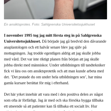
En ansiktsprotes. Foto: Sahlgrenska Universitetssjukhuset
I november 1995 tog jag mitt första steg in på Sahlgrenska
Universitetssjukhuset.
Då började jag gå bredvid den dåvarande
anaplastologen och ett halvår senare blev jag själv på
mottagningen. Jag trodde egentligen aldrig att jag skulle jobba
med vård. Det var inte riktigt planen från början att jag skulle
jobba direkt med människor. Under utbildningen till tandtekniker
fick vi lära oss om ansiktsprotetik och att man kunde arbeta med
det. ’Det pratade du om under hela utbildningen sen’, har mina
gamla kursare berättat för mig i efterhand.
Det här yrket innebär att vara med i den positiva delen av något
som ofta är förfärligt. Jag är med och ska försöka bygga tillbaka
ett utseende så att patienter kan få tillbaka ett socialt liv. Hur