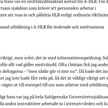
era fram var en smittskyddssäkrad metod för A-HLR. För 
ttsam sjukdom som kräver att personalen arbetar i
nte att rusa in och påbörja HLR enligt ordinarie riktlinjer
ssad utbildning i A-HLR för isolerade och smittsamma
r viktigt, men svårt, det är med informationsspridning. Sa
ör allt vad gäller smittskydd. Ofta i början fick jag unde
 deltagarna – ”men sådär gör vi inte nu”. Då hade det än
t jag inte hade fått reda på. Så det är väldigt viktigt att v
a vägen ut till exempel till oss som arbetar med utbildnin
ligt bara var jag på hela Sahlgrenska Universitetssjukhus
la andra instruktörer arbetade ju i intensivvården och 