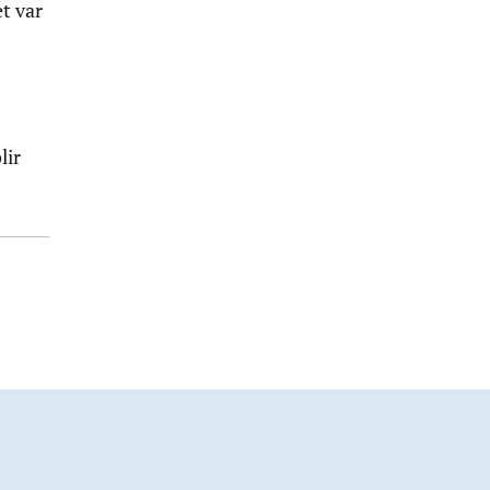
et var
lir