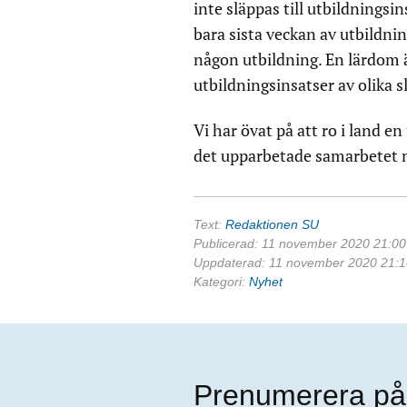
inte släppas till utbildningsi
bara sista veckan av utbildni
någon utbildning. En lärdom ä
utbildningsinsatser av olika s
Vi har övat på att ro i land en
det upparbetade samarbetet 
Text:
Redaktionen SU
Publicerad: 11 november 2020 21:00
Uppdaterad: 11 november 2020 21:1
Kategori:
Nyhet
Prenumerera på