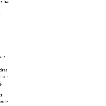
de här
.
ker
r
drat
i ser
g.
et
kunde