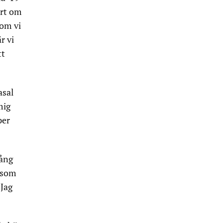
ort om
kom vi
r vi
tt
asal
mig
per
gång
l som
 Jag