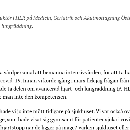
truktör i HLR på Medicin, Geriatrik och Akutmottagning Öst
h lungräddning.
a vårdpersonal att bemanna intensivvården, för att ta h
ovid-19. Innan vi körde igång i mars fick jag frågan från
de ta delen om avancerad hjärt- och lungräddning (A-HL
e man inte den kompetensen.
de vi ju inte mött tidigare på sjukhuset. Vi var också o
äge, som hade visat sig gynnsamt för patienter sjuka i cov
hjärtstopp när de ligger på mage? Varken sjukhuset eller