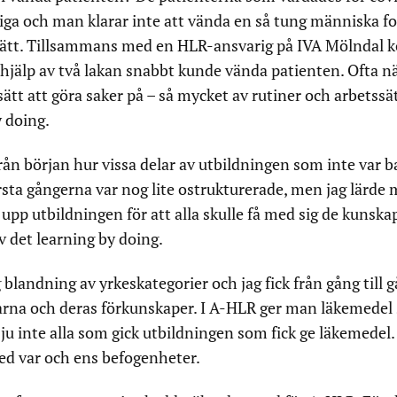
tiga och man klarar inte att vända en så tung människa f
t sätt. Tillsammans med en HLR-ansvarig på IVA Mölndal 
 hjälp av två lakan snabbt kunde vända patienten. Ofta nä
ätt att göra saker på – så mycket av rutiner och arbetssä
 doing.
 från början hur vissa delar av utbildningen som inte var b
ta gångerna var nog lite ostrukturerade, men jag lärde 
 upp utbildningen för att alla skulle få med sig de kunska
 det learning by doing.
 blandning av yrkeskategorier och jag fick från gång till 
agarna och deras förkunskaper. I A-HLR ger man läkemede
ju inte alla som gick utbildningen som fick ge läkemedel.
ed var och ens befogenheter.