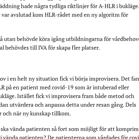
äddning hade några tydliga riktlinjer för A-HLR i bukläge
n var avslutad kom HLR-rådet med en ny algoritm för
på utan behövde köra igång utbildningarna för vårdbehov
 behövdes till IVA för skapa fler platser.
 i en helt ny situation fick vi börja improvisera. Det fa
-HLR på en patient med covid-19 som är intuberad eller
kläge. Istället fick vi improvisera fram både metod och
edan utvärdera och anpassa detta under resan gång. Dels
r och när ny kunskap tillkom.
vi ska vända patienten så fort som möjligt för att kompri
vi vända patienten? De patienterna som vårdades för cov