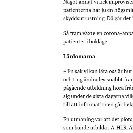
Något annat vi fick improvis
patienterna har ju en högsmi
skyddsutrustning. Då går det i
Så fram växte en corona-anpa
patienter i bukläge.
Lärdomarna
– En sak vi kan lära oss är hu
och ting ändrades snabbt framf
pågående utbildning höra från
sig under de sista dagarna vilke
till att informationen går hel
En utmaning var att det plöts
som kunde utbilda i A-HLR. Al