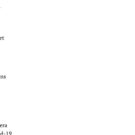
.
et
nns
mera
id-19