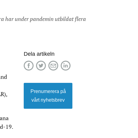
ra har under pandemin utbildat flera
Dela artikeln
and
Prenumerera på
R),
vårt nyhetsbrev
vana
id-19.