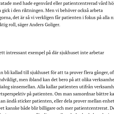
ratade med hade egenvård eller patientcentrerad vård hö
gick i den riktningen. Men vi behöver också arbeta
na, det är så vi verkligen får patienten i fokus på alla n
tig roll, säger Anders Goliger.
ett intressant exempel på där sjukhuset inte arbetar
li kallad till sjukhuset för att ta prover flera gånger, of
dvikligt, men ibland kan det bero på att olika verksamh
ialog sinsemellan. Alla kallar patienten utifrån verksam
etsperspektiv på patienten. Om man samordnar bättre k
an ändå sticker patienten, eller dela prover mellan enhe
t kanske både blir billigare och mer patientcentrerat. D