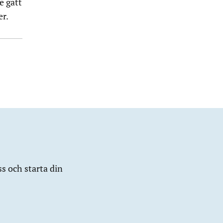
e gått
er.
ss och starta din