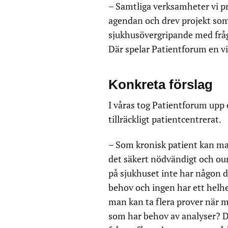
– Samtliga verksamheter vi p
agendan och drev projekt som 
sjukhusövergripande med frågor
Där spelar Patientforum en vik
Konkreta förslag
I våras tog Patientforum upp 
tillräckligt patientcentrerat.
– Som kronisk patient kan man b
det säkert nödvändigt och oun
på sjukhuset inte har någon d
behov och ingen har ett helh
man kan ta flera prover när m
som har behov av analyser? De