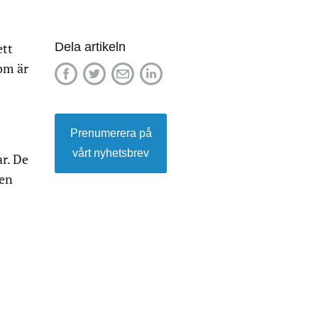
Dela artikeln
ett
om är
Prenumerera på
vårt nyhetsbrev
r. De
Men