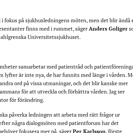
id i fokus på sjukhusledningens möten, men det blir ändå 
esentanter finns med i rummet, säger
Anders Goliger
s
ahlgrenska Universitetssjukhuset.
amheter samarbetar med patientråd och patientföreninga
m lyfter är inte nya, de har funnits med länge i vården. 
andra ord på vissa utmaningar, och det blir kanske mer
sammans för att utveckla och förbättra vården. Jag ser
tor för förändring.
ska påverka ledningen att arbeta med rätt frågor ur
 efter några dialogmöten med patientforum har det
i behöver fokusera mer på, säger
Per Karlsson
, förste