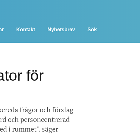
ar
Kontakt
Nyhetsbrev
Sök
tor för
bereda frågor och förslag
rd och personcentrerad
med i rummet". säger