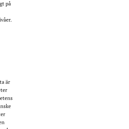
gt på
ivåer.
ta är
eter
hetens
anske
ter
en