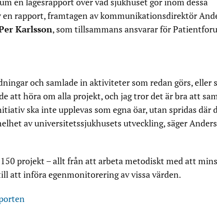
rum en lägesrapport över vad sjukhuset gör inom dessa
v en rapport, framtagen av kommunikationsdirektör And
Per Karlsson
, som tillsammans ansvarar för Patientfor
ledningar och samlade in aktiviteter som redan görs, eller
de att höra om alla projekt, och jag tror det är bra att sa
itiativ ska inte upplevas som egna öar, utan spridas där d
 helhet av universitetssjukhusets utveckling, säger Anders
 150 projekt – allt från att arbeta metodiskt med att min
ill att införa egenmonitorering av vissa värden.
pporten