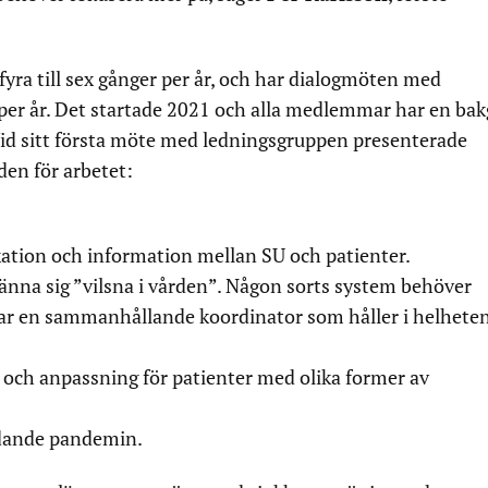
ra till sex gånger per år, och har dialogmöten med
per år. Det startade 2021 och alla medlemmar har en ba
Vid sitt första möte med ledningsgruppen presenterade
en för arbetet:
tion och information mellan SU och patienter.
 känna sig ”vilsna i vården”. Någon sorts system behöver
har en sammanhållande koordinator som håller i helheten
ch anpassning för patienter med olika former av
dande pandemin.