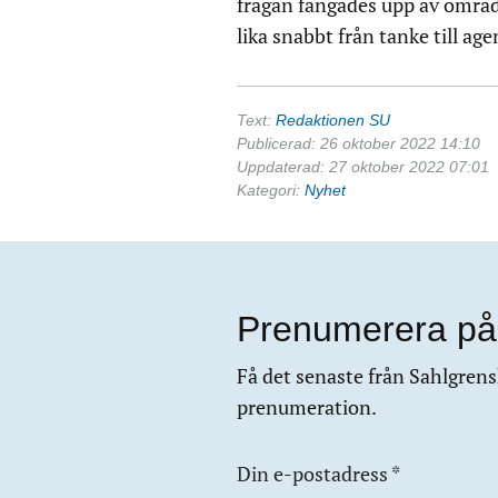
frågan fångades upp av område
lika snabbt från tanke till ag
Text:
Redaktionen SU
Publicerad: 26 oktober 2022 14:10
Uppdaterad: 27 oktober 2022 07:01
Kategori:
Nyhet
Prenumerera på
Få det senaste från Sahlgrensk
prenumeration.
Din e-postadress
*