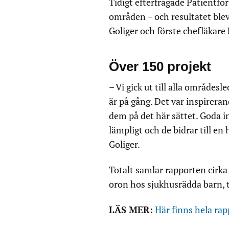
Tidigt efterfrågade Patientfo
områden – och resultatet ble
Goliger och förste chefläkare
Över 150 projekt
– Vi gick ut till alla områdes
är på gång. Det var inspireran
dem på det här sättet. Goda in
lämpligt och de bidrar till en
Goliger.
Totalt samlar rapporten cirka
oron hos sjukhusrädda barn, t
LÄS MER:
Här finns hela ra