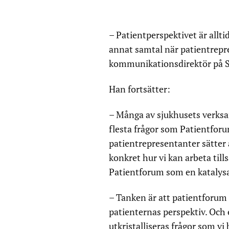
– Patientperspektivet är allt
annat samtal när patientrepr
kommunikationsdirektör på S
Han fortsätter:
– Många av sjukhusets verks
flesta frågor som Patientforu
patientrepresentanter sätter 
konkret hur vi kan arbeta till
Patientforum som en katalysa
– Tanken är att patientforum 
patienternas perspektiv. Och
utkristalliseras frågor som v