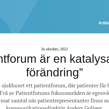
Artikl
26 oktober, 2022
ntforum är en katalysa
förändring”
e sjukhuset ett patientforum, där patienter får 
. Två av Patientforums fokusområden är egenvå
 annat samtal när patientrepresentanter finns 
kommunikationsdirektör Anders Goliger.