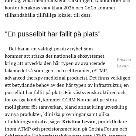
företag, vilka medfinansierar satsningen. Laboratorier och
kontor beräknas vara klara 2026 och GoCo kommer
tillhandahålla tillfälliga lokaler till dess.
”En pusselbit har fallit på plats”
– Det här är en väldigt positiv nyhet som
kommer att stärka det nationella ekosystemet
Kristina
kring att utveckla den här typen av avancerade
Levan.
läkemedel så som gen- och cellterapier, (ATMP,
advanced therapy medicinal products). Det finns verkligen
ett betydande behov av den här typen av infrastruktur, en
pusselbit har fallit på plats. För västsvenska aktörer, och
för övriga landet, kommer CCRM Nordic att ge stora
möjligheter för samverkan, bland annat kring utveckling
av nya produkter, kliniska prövningar samt olika
utbildningsinitiativ, säger
Kristina Levan
, projektledare
inom ATMP och precisionsmedicin på Gothia Forum och