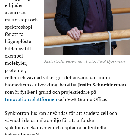
erbjuder
avancerad
mikroskopi och
spektroskopi
för att ta
högupplösta
bilder av till
exempel
Justin Schneiderman. Foto: Paul Björkman
molekyler,
proteiner,
celler och vävnad vilket gör det användbart inom
biomedicinsk utveckling, berättar
Justin Schneiderman
som är fysiker i grund och projektledare på
Innovationsplattformen
och VGR Grants Office.
Synkrotronljus kan användas för att studera cell och
vävnad i deras mikromiljö för att utforska
sjukdomsmekanismer och upptäcka potentiella
behandlingsmål.