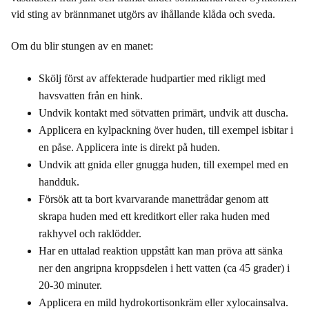
vid sting av brännmanet utgörs av ihållande klåda och sveda.
Om du blir stungen av en manet:
Skölj först av affekterade hudpartier med rikligt med
havsvatten från en hink.
Undvik kontakt med sötvatten primärt, undvik att duscha.
Applicera en kylpackning över huden, till exempel isbitar i
en påse. Applicera inte is direkt på huden.
Undvik att gnida eller gnugga huden, till exempel med en
handduk.
Försök att ta bort kvarvarande manettrådar genom att
skrapa huden med ett kreditkort eller raka huden med
rakhyvel och raklödder.
Har en uttalad reaktion uppstått kan man pröva att sänka
ner den angripna kroppsdelen i hett vatten (ca 45 grader) i
20-30 minuter.
Applicera en mild hydrokortisonkräm eller xylocainsalva.