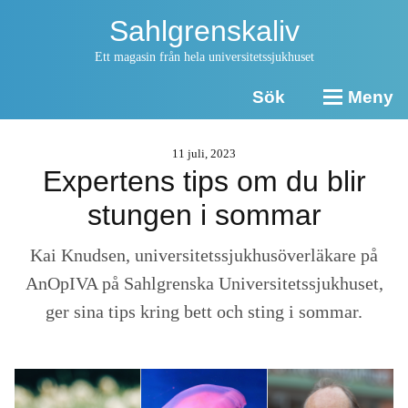
Sahlgrenskaliv
Ett magasin från hela universitetssjukhuset
Sök
Meny
11 juli, 2023
Expertens tips om du blir
stungen i sommar
Kai Knudsen, universitetssjukhusöverläkare på
AnOpIVA på Sahlgrenska Universitetssjukhuset,
ger sina tips kring bett och sting i sommar.