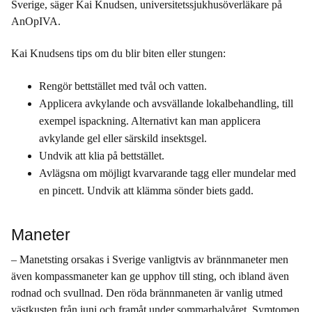
Sverige, säger Kai Knudsen, universitetssjukhusöverläkare på
AnOpIVA.
Kai Knudsens tips om du blir biten eller stungen:
Rengör bettstället med tvål och vatten.
Applicera avkylande och avsvällande lokalbehandling, till
exempel ispackning. Alternativt kan man applicera
avkylande gel eller särskild insektsgel.
Undvik att klia på bettstället.
Avlägsna om möjligt kvarvarande tagg eller mundelar med
en pincett. Undvik att klämma sönder biets gadd.
Maneter
–
Manetsting orsakas i Sverige vanligtvis av brännmaneter men
även kompassmaneter kan ge upphov till sting, och ibland även
rodnad och svullnad. Den röda brännmaneten är vanlig utmed
västkusten från juni och framåt under sommarhalvåret. Symtomen