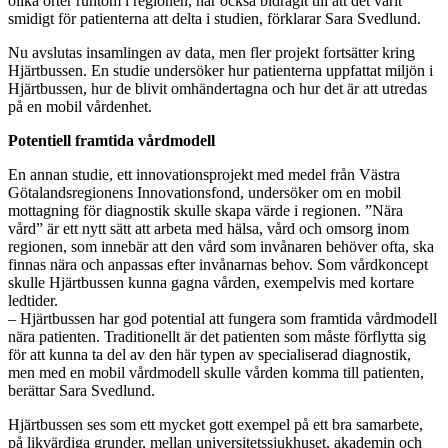
olika orter runtom i regionen, har också bidragit till att det varit
smidigt för patienterna att delta i studien, förklarar Sara Svedlund.
Nu avslutas insamlingen av data, men fler projekt fortsätter kring
Hjärtbussen. En studie undersöker hur patienterna uppfattat miljön i
Hjärtbussen, hur de blivit omhändertagna och hur det är att utredas
på en mobil vårdenhet.
Potentiell framtida vårdmodell
En annan studie, ett innovationsprojekt med medel från Västra
Götalandsregionens Innovationsfond, undersöker om en mobil
mottagning för diagnostik skulle skapa värde i regionen. ”Nära
vård” är ett nytt sätt att arbeta med hälsa, vård och omsorg inom
regionen, som innebär att den vård som invånaren behöver ofta, ska
finnas nära och anpassas efter invånarnas behov. Som vårdkoncept
skulle Hjärtbussen kunna gagna vården, exempelvis med kortare
ledtider.
– Hjärtbussen har god potential att fungera som framtida vårdmodell
nära patienten. Traditionellt är det patienten som måste förflytta sig
för att kunna ta del av den här typen av specialiserad diagnostik,
men med en mobil vårdmodell skulle vården komma till patienten,
berättar Sara Svedlund.
Hjärtbussen ses som ett mycket gott exempel på ett bra samarbete,
på likvärdiga grunder, mellan universitetssjukhuset, akademin och