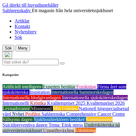
Gå direkt till huvudinnehållet
Sahlgrenskaliv
Ett magasin från hela universitetssjukhuset
Artiklar
Kontakt
Nyhetsbrev
Sök
Sök
Meny
Kategorier
Artificiell intelligens
Experten berättar
Forskning
Första året som
sjuksköterska
Inspiration
Internationella barnmorskedagen
Internationella blodgivardagen
Internationella sjuksköterskedagen
Internationellt
Krönika
Kvalitetspriset 2025
Kvalitetspriset 2026
Levnadsvanor
Minnesord
Mitt i vården
Nationell högspecialiserad
vård
Nyhet
Profilen
Sahlgrenska Comprehensive Cancer Centre
Sällsynta dagen
Sjukhusdirektören besöker
Sommarmötet
Suicidpreventiva dagen
Tema: Etisk stress
Undersköterska på
universitetssjukhuset
Uppgiftsväxling
Utbildning