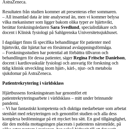
AstraZeneca.
Resultaten från studien kommer att presenteras efter sommaren.
– All insamlad data är inte analyserad än, men vi kommer belysa
vilka mekanismer som ligger bakom olika typer av hjärtsvikt,
berättar forskningsledaren
Sara Svedlund
, specialistläkare och
docent i Klinisk fysiologi på Sahlgrenska Universitetssjukhuset.
I dagsläget finns få specifika behandlingar för patienter med
hjärtsvikt, där hjärtat har en försämrad avslappningsförmåga.
– Forskningsstudien har potential att förbättra tillvaron och
behandlingen för dessa patienter, säger
Regina Fritsche Danielson
,
docent i kardiovaskulär fysiologi och ansvarig för forskning och
tidig klinisk utveckling inom hjärt-, kärl-, njur- och metabola
sjukdomar på AstraZeneca.
Patientrekrytering i världsklass
Hjärtbussens forskningsteam har genomfört ett
patientrekryteringsarbete i världsklass – mitt under brinnande
pandemi.
– Vi har fantastiskt kompetenta och duktiga medarbetare som arbetat
stenhårt med rekryteringen och genomfört studien och alla dess
komplexa bedömningar på ett mycket bra sätt. En god tillgänglighet,
där den mobila mottagningen placerats i patientens närområde, på