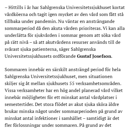
– Hittills i år har Sahlgrenska Universitetssjukhuset kortat
vårdköerna och tagit igen mycket av den vård som fått stå
tillbaka under pandemin. Nu väntar en ansträngande
sommarperiod då den akuta vården prioriteras. Vi kan alla
underlätta för sjukvården i sommar genom att söka vård
på rätt nivå – så att akutvårdens resurser används till de
svårast sjuka patienterna, säger Sahlgrenska
Universitetssjukhusets ordförande
Gustaf Josefson
.
Sommaren innebär en särskilt ansträngd period för hela
Sahlgrenska Universitetssjukhuset, men situationen
skiljer sig åt mellan sjukhusets 55 verksamhetsområden.
Vissa verksamheter har en hög andel planerad vård vilket
innebär möjligheter för ett minskat antal vårdplatser i
semestertider. Det stora flödet av akut sjuka sköra äldre
brukar minska något under sommarperioden på grund av
minskat antal infektioner i samhället – samtidigt är det
fler förlossningar under sommaren. På grund av det