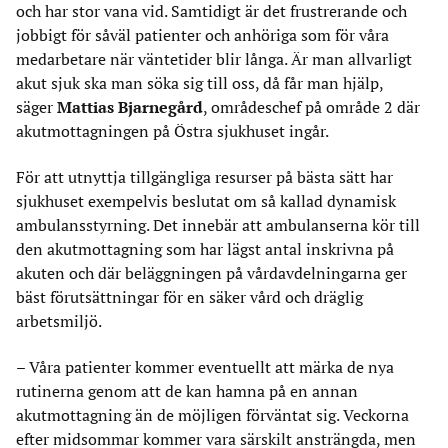
och har stor vana vid. Samtidigt är det frustrerande och
jobbigt för såväl patienter och anhöriga som för våra
medarbetare när väntetider blir långa. Är man allvarligt
akut sjuk ska man söka sig till oss, då får man hjälp,
säger
Mattias Bjarnegård
, områdeschef på område 2 där
akutmottagningen på Östra sjukhuset ingår.
För att utnyttja tillgängliga resurser på bästa sätt har
sjukhuset exempelvis beslutat om så kallad dynamisk
ambulansstyrning. Det innebär att ambulanserna kör till
den akutmottagning som har lägst antal inskrivna på
akuten och där beläggningen på vårdavdelningarna ger
bäst förutsättningar för en säker vård och dräglig
arbetsmiljö.
– Våra patienter kommer eventuellt att märka de nya
rutinerna genom att de kan hamna på en annan
akutmottagning än de möjligen förväntat sig. Veckorna
efter midsommar kommer vara särskilt ansträngda, men