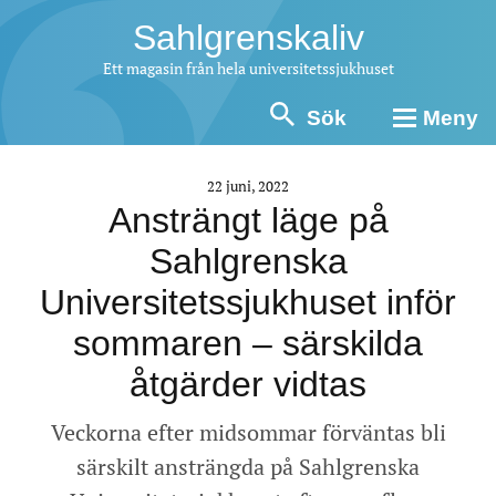
Sahlgrenskaliv
Ett magasin från hela universitetssjukhuset
Sök
Meny
22 juni, 2022
Ansträngt läge på
Sahlgrenska
Universitetssjukhuset inför
sommaren – särskilda
åtgärder vidtas
Veckorna efter midsommar förväntas bli
särskilt ansträngda på Sahlgrenska