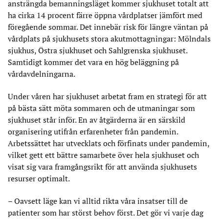
ansträngda bemanningsläget kommer sjukhuset totalt att
ha cirka 14 procent färre öppna vårdplatser jämfört med
föregående sommar. Det innebär risk för längre väntan på
vårdplats på sjukhusets stora akutmottagningar: Mölndals
sjukhus, Östra sjukhuset och Sahlgrenska sjukhuset.
Samtidigt kommer det vara en hög beläggning på
vårdavdelningarna.
Under våren har sjukhuset arbetat fram en strategi för att
på bästa sätt möta sommaren och de utmaningar som
sjukhuset står inför. En av åtgärderna är en särskild
organisering utifrån erfarenheter från pandemin.
Arbetssättet har utvecklats och förfinats under pandemin,
vilket gett ett bättre samarbete över hela sjukhuset och
visat sig vara framgångsrikt för att använda sjukhusets
resurser optimalt.
– Oavsett läge kan vi alltid rikta våra insatser till de
patienter som har störst behov först. Det gör vi varje dag